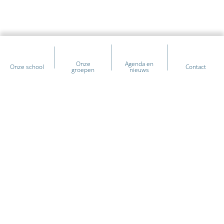
Onze
Agenda en
Onze school
Contact
groepen
nieuws
Heb je vragen over onze school?
Heb je vragen of wil je meer weten over onze school? Wij
helpen je graag verder. Neem gerust contact met ons op
voor informatie over ons onderwijs, de aanmelding of
andere praktische zaken.
+31 (0) 597 - 531 619